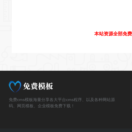
本站资源全部免费
免费cms模板海量分享各大平台cms程序、以及各种网站源
码、网页模板、企业模板免费下载！