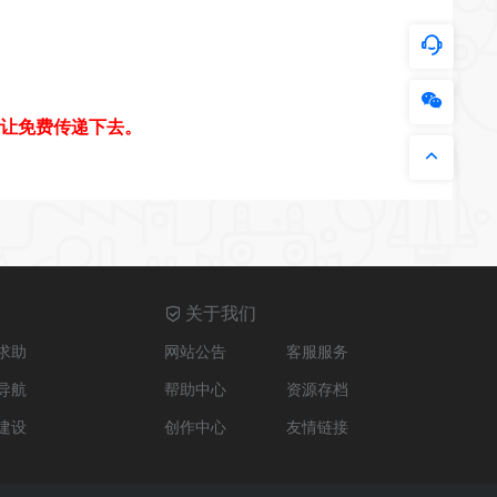
让免费传递下去。
关于我们
求助
网站公告
客服服务
导航
帮助中心
资源存档
建设
创作中心
友情链接