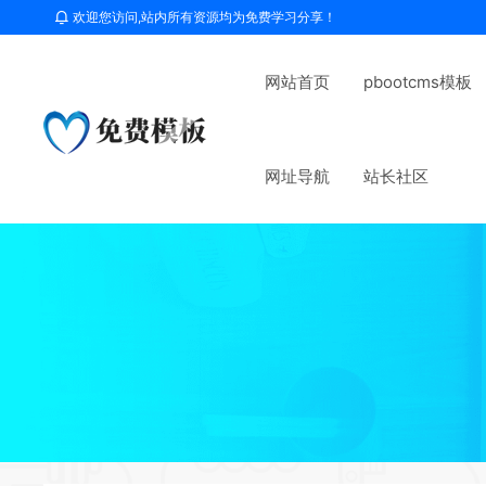
欢迎您访问,站内所有资源均为免费学习分享！
网站首页
pbootcms模板
网址导航
站长社区