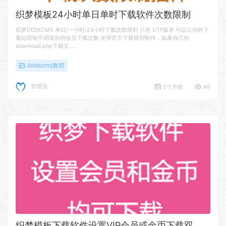
织梦模板24小时单日单时下载软件次数限制
织梦DEDECMS 单日/一小时/24小时下载次数限制 只有 UTF版本 可以让你的下
载站限制不同级别的会员下载次数 使用官方下载模型制作，如果自己的
download.php下载文…
dedecms教程
管理员
2个月前
49
织
梦模板下载软件设置VIP会员或金币下载双权限