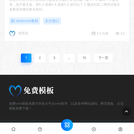
高，也不要太低，用5.3 或者5.4 或者5.5 就可以了 2.微信付款二维码没显示，
多数是你微信签名有问…
dedecms教程
支付接口
管理员
2个月前
52
1
2
3
…
15
下一页
免费cms模板海量分享各大平台cms程序、以及各种网站源码、网页模板、企业
模板免费下载！
© 2026 免费cms模板 - Www.mianfeiCms.Com 版权所有. All rights
reserved
网站地图
豫ICP备2025136903号-1