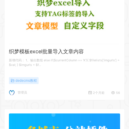
织梦模板excel批量导入文章内容
新增代码： 1、输出数组 else if($currentColumn == 'K'){ $filelists['imgurls'] =
$val; } $imgurls = $f…
dedecms教程
管理员
2个月前
56