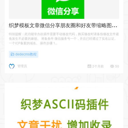
织
梦模板文章微信分享朋友圈和好友带缩略图与简介
特别提醒：此功能非办款插件需要手动修改代码，购买修改时请备份修改文件避
免发生不必要的麻烦。 准备条件 微信服务号一个，并且已经通过了实名认证。
一个ICP备案的域名。 操作步骤 1…
dedecms教程
管理员
2个月前
50