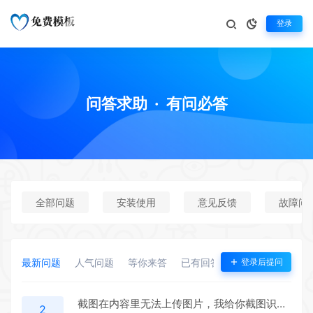
登录
问答求助
·
有问必答
全部问题
安装使用
意见反馈
故障问
最新问题
人气问题
等你来答
已有回答
悬赏问题
登录后提问
截图在内容里无法上传图片，我给你截图识别出来，这是在WP后台直接上传咱网站下载的主题模板上传时出现的问题
2