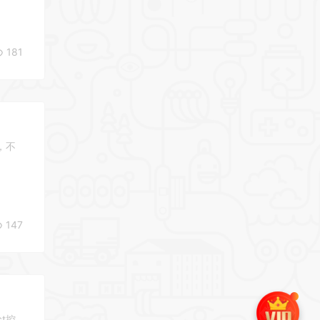
181
，不
147
ct控