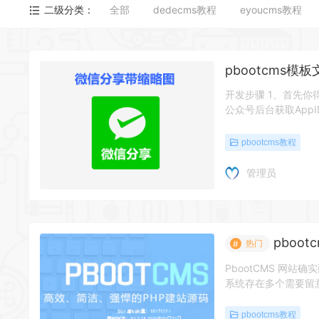
二级分类：
全部
dedecms教程
eyoucms教程
pbootcms
开发步骤 1、首先你
公众号后台获取AppID
pbootcms教程
管理员
pboo
热门
#
PbootCMS 网
系统存在多个需要留意
pbootcms教程