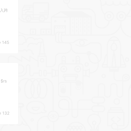
注入跨
145
$rs
132