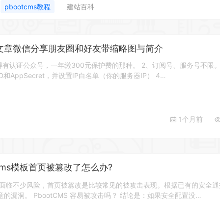
pbootcms教程
建站百科
模板文章微信分享朋友圈和好友带缩略图与简介
得有认证公众号，一年缴300元保护费的那种。 2、订阅号、服务号不限。
和AppSecret，并设置IP白名单（你的服务器IP） 4…
1个月前
tcms模板首页被篡改了怎么办?
站确实面临不少风险，首页被篡改是比较常见的被攻击表现。根据已有的安全
的漏洞。 PbootCMS 容易被攻击吗？ 结论是：如果安全配置没…