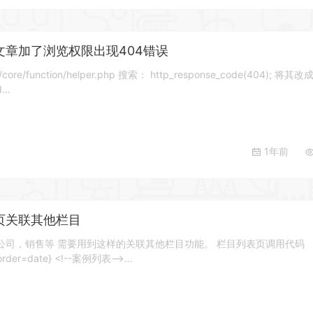
模板文章加了浏览权限出现404错误
/function/helper.php 搜索： http_response_code(404); 将其改
od…
1年前
表页关联其他栏目
公司，销售等 需要用到这样的关联其他栏目功能。 栏目列表页调用代码
0 order=date} <!--案例列表-->…