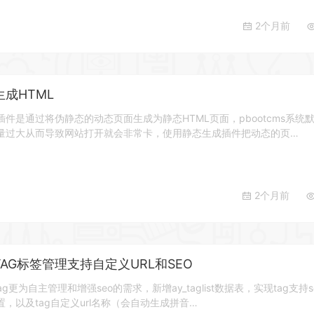
2个月前
生成HTML
成插件是通过将伪静态的动态页面生成为静态HTML页面，pbootcms系统
量过大从而导致网站打开就会非常卡，使用静态生成插件把动态的页…
2个月前
序TAG标签管理支持自定义URL和SEO
tag更为自主管理和增强seo的需求，新增ay_taglist数据表，实现tag支持s
，以及tag自定义url名称（会自动生成拼音…