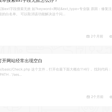
新版本搜索ext字段无效怎么办？
索加ext字段搜索无效 如?keyword=网站&ext_type=专业版 原因：修复
段的白名单。 可以取消该功能解决这个问…
2个月前
模板打开网站经常出现空白
e/basic/Check.php 这个文件，打开在最下面大概在114行， 找到代码： 
PATH . '/ses…
2个月前